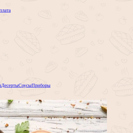
плата
ы
Десерты
Соусы
Приборы