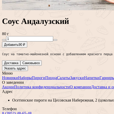
Соус Андалузский
80 г
Добавить
90 ₽
Соус на томатно-майонезной основе с добавлением красного перца
Доставка
Самовывоз
Указать адрес
Меню
Новинки
Наборы
Пироги
Пицца
Салаты
Закуски
Напитки
Гарнир
О заведении
Акции
Политика конфиденциальности
О компании
Доставка и о
Адрес
Осетинские пироги на Цесовская Набережная, 2 (цокольн
Телефон
8 (3952) 48-65-48