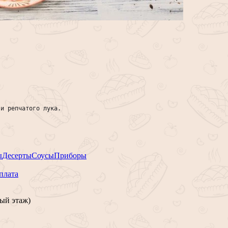
 и репчатого лука.
ы
Десерты
Соусы
Приборы
плата
ый этаж)