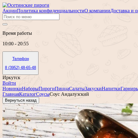
Акции
Политика конфиденциальности
О компании
Доставка и о
Время работы
10:00 - 20:55
Телефон
8 (3952) 48-65-48
Иркутск
Войти
Новинки
Наборы
Пироги
Пицца
Салаты
Закуски
Напитки
Гарнир
Главная
Каталог
Соусы
Соус Андалузский
Вернуться назад