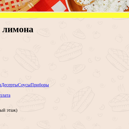
а лимона
ы
Десерты
Соусы
Приборы
плата
ый этаж)