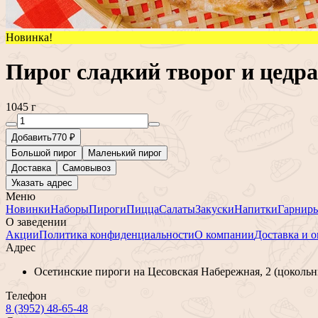
Новинка!
Пирог сладкий творог и цедр
1045 г
Добавить
770 ₽
Большой пирог
Маленький пирог
Доставка
Самовывоз
Указать адрес
Меню
Новинки
Наборы
Пироги
Пицца
Салаты
Закуски
Напитки
Гарнир
О заведении
Акции
Политика конфиденциальности
О компании
Доставка и о
Адрес
Осетинские пироги на Цесовская Набережная, 2 (цокольн
Телефон
8 (3952) 48-65-48