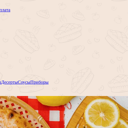
плата
ы
Десерты
Соусы
Приборы