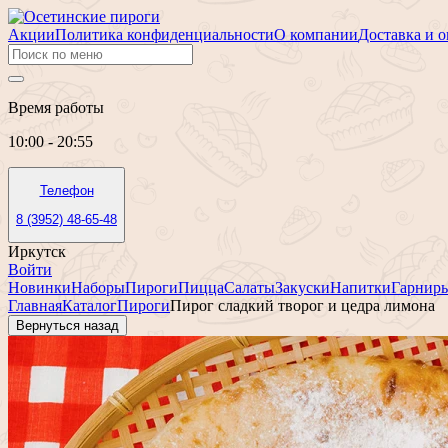
Акции
Политика конфиденциальности
О компании
Доставка и о
Время работы
10:00 - 20:55
Телефон
8 (3952) 48-65-48
Иркутск
Войти
Новинки
Наборы
Пироги
Пицца
Салаты
Закуски
Напитки
Гарнир
Главная
Каталог
Пироги
Пирог сладкий творог и цедра лимона
Вернуться назад